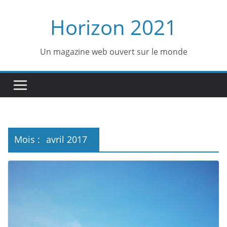
Passer
Horizon 2021
au
contenu
Un magazine web ouvert sur le monde
Mois :
avril 2017