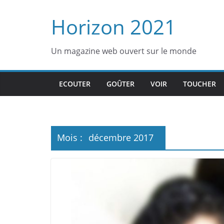
Passer
Horizon 2021
au
contenu
Un magazine web ouvert sur le monde
ECOUTER
GOÛTER
VOIR
TOUCHER
Mois :
décembre 2017