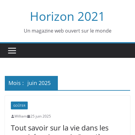
Passer
Horizon 2021
au
contenu
Un magazine web ouvert sur le monde
Mois :
juin 2025
GOÛTER
William
25 juin 2025
Tout savoir sur la vie dans les