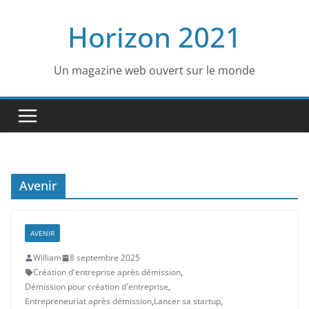
Passer
Horizon 2021
au
contenu
Un magazine web ouvert sur le monde
Avenir
AVENIR
William
8 septembre 2025
Création d'entreprise après démission
,
Démission pour création d'entreprise
,
Entrepreneuriat après démission
,
Lancer sa startup
,