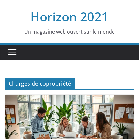
Passer
Horizon 2021
au
contenu
Un magazine web ouvert sur le monde
Charges de copropriété