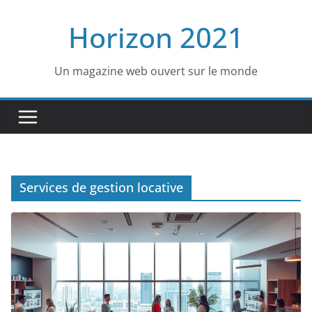
Passer
Horizon 2021
au
contenu
Un magazine web ouvert sur le monde
Services de gestion locative